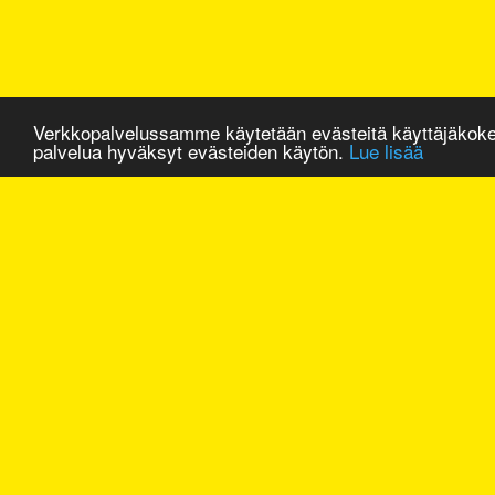
Verkkopalvelussamme käytetään evästeitä käyttäjäkok
palvelua hyväksyt evästeiden käytön.
Lue lisää