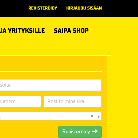
REKISTERÖIDY
KIRJAUDU SISÄÄN
 JA YRITYKSILLE
SAIPA SHOP
i
Rekisteröidy