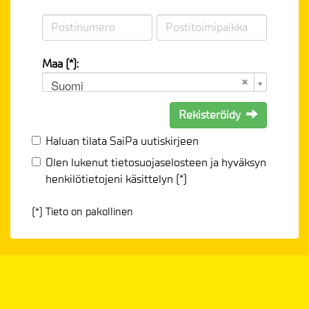
Maa (*):
Suomi
Rekisteröidy
Haluan tilata SaiPa uutiskirjeen
Olen lukenut
tietosuojaselosteen
ja hyväksyn
henkilötietojeni käsittelyn (*)
(*) Tieto on pakollinen