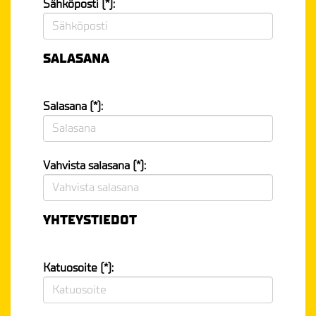
Sähköposti (*):
SALASANA
Salasana (*):
Vahvista salasana (*):
YHTEYSTIEDOT
Katuosoite (*):