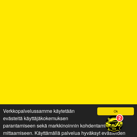
Verkkopalvelussamme käytetään
Ok
evästeitä käyttäjäkokemuksen
parantamiseen sekä markkinoinnin kohdentamiseen ja
mittaamiseen. Käyttämällä palvelua hyväksyt evästeiden