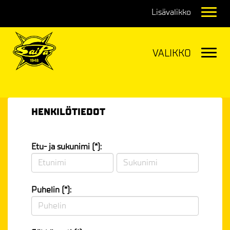
Navig
Navig
HENKILÖTIEDOT
Etu- ja sukunimi (*):
Puhelin (*):