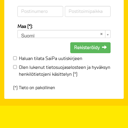
Maa (*):
Suomi
Rekisteröidy
Haluan tilata SaiPa uutiskirjeen
Olen lukenut
tietosuojaselosteen
ja hyväksyn
henkilötietojeni käsittelyn (*)
(*) Tieto on pakollinen