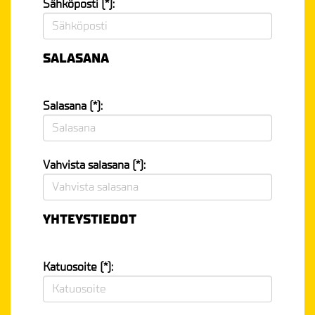
Sähköposti (*):
SALASANA
Salasana (*):
Vahvista salasana (*):
YHTEYSTIEDOT
Katuosoite (*):