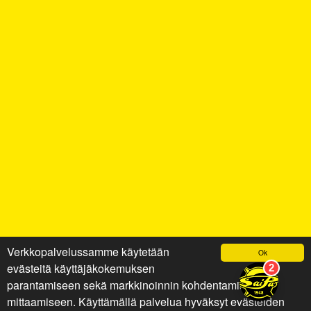
Verkkopalvelussamme käytetään
Ok
evästeitä käyttäjäkokemuksen
parantamiseen sekä markkinoinnin kohdentamiseen ja
mittaamiseen. Käyttämällä palvelua hyväksyt evästeiden