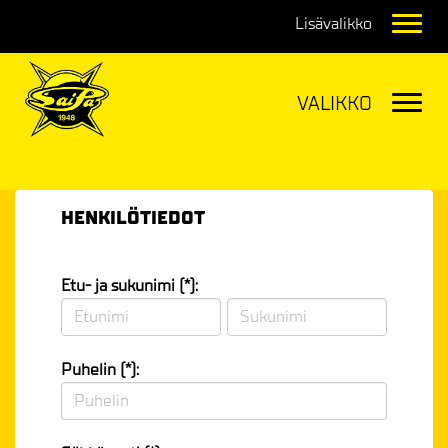
Navig
Navig
HENKILÖTIEDOT
Etu- ja sukunimi (*):
Puhelin (*):