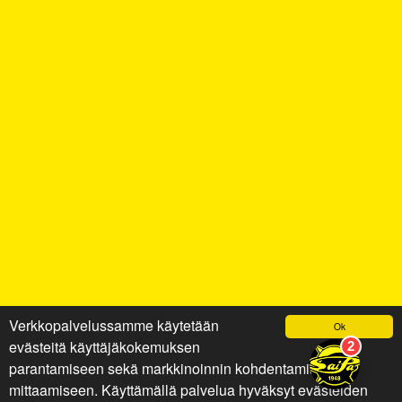
Verkkopalvelussamme käytetään
Ok
evästeitä käyttäjäkokemuksen
parantamiseen sekä markkinoinnin kohdentamiseen ja
mittaamiseen. Käyttämällä palvelua hyväksyt evästeiden