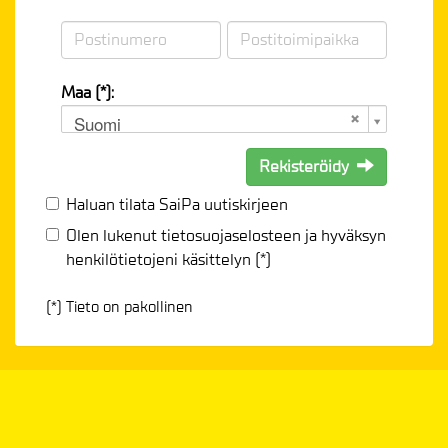
Maa (*):
Suomi
Rekisteröidy
Haluan tilata SaiPa uutiskirjeen
Olen lukenut
tietosuojaselosteen
ja hyväksyn
henkilötietojeni käsittelyn (*)
(*) Tieto on pakollinen