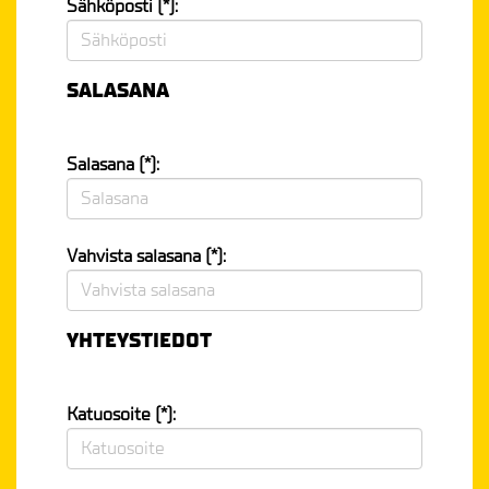
Sähköposti (*):
SALASANA
Salasana (*):
Vahvista salasana (*):
YHTEYSTIEDOT
Katuosoite (*):