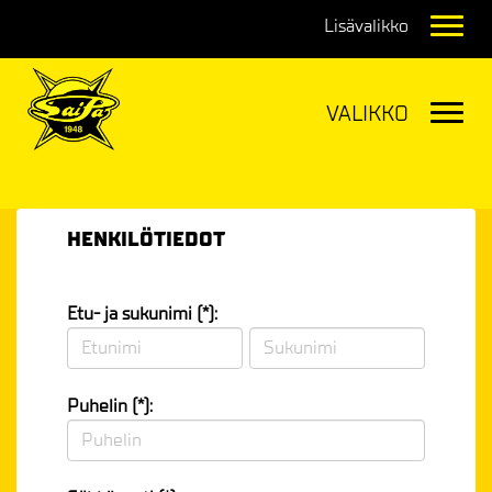
Navig
Navig
HENKILÖTIEDOT
Etu- ja sukunimi (*):
Puhelin (*):