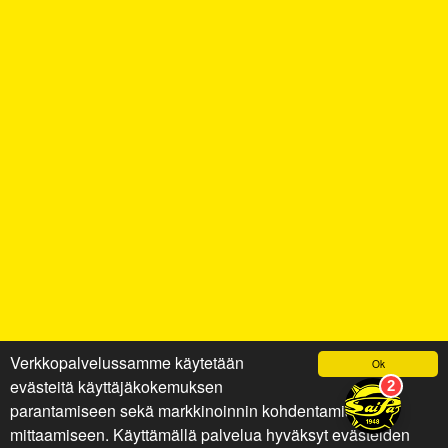
Verkkopalvelussamme käytetään
Ok
evästeitä käyttäjäkokemuksen
parantamiseen sekä markkinoinnin kohdentamiseen ja
mittaamiseen. Käyttämällä palvelua hyväksyt evästeiden