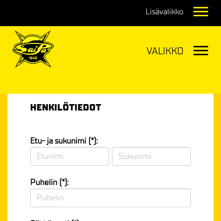
Navig
Navig
HENKILÖTIEDOT
Etu- ja sukunimi (*):
Puhelin (*):