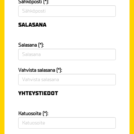
Sähköposti (*):
SALASANA
Salasana (*):
Vahvista salasana (*):
YHTEYSTIEDOT
Katuosoite (*):