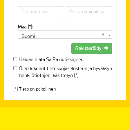
Maa (*):
Suomi
Rekisteröidy
Haluan tilata SaiPa uutiskirjeen
Olen lukenut
tietosuojaselosteen
ja hyväksyn
henkilötietojeni käsittelyn (*)
(*) Tieto on pakollinen