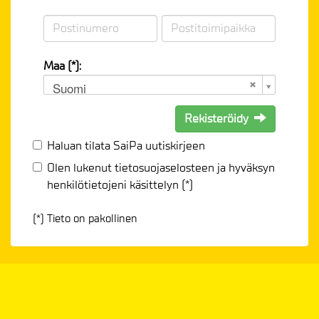
Maa (*):
Suomi
Rekisteröidy
Haluan tilata SaiPa uutiskirjeen
Olen lukenut
tietosuojaselosteen
ja hyväksyn
henkilötietojeni käsittelyn (*)
(*) Tieto on pakollinen