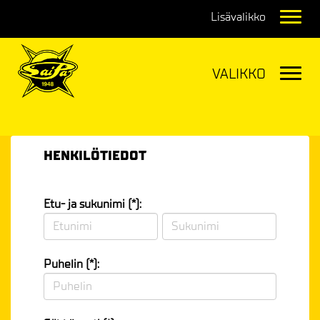
Navig
Navig
HENKILÖTIEDOT
Etu- ja sukunimi (*):
Puhelin (*):