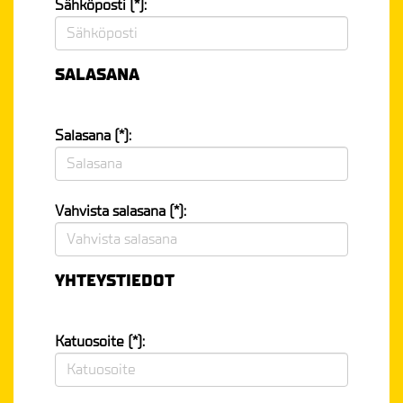
Sähköposti (*):
SALASANA
Salasana (*):
Vahvista salasana (*):
YHTEYSTIEDOT
Katuosoite (*):