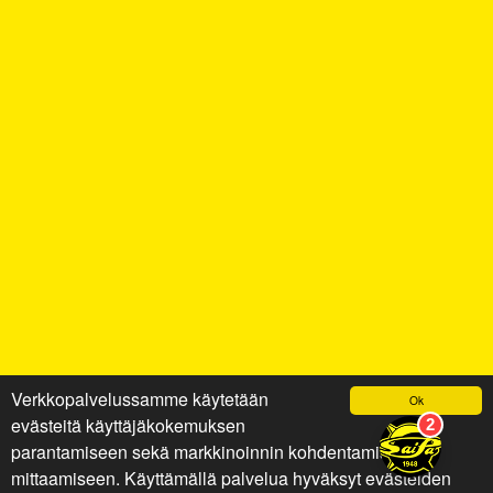
Verkkopalvelussamme käytetään
Ok
evästeitä käyttäjäkokemuksen
parantamiseen sekä markkinoinnin kohdentamiseen ja
mittaamiseen. Käyttämällä palvelua hyväksyt evästeiden