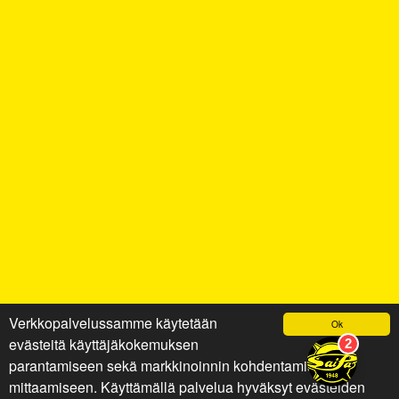
Verkkopalvelussamme käytetään
Ok
evästeitä käyttäjäkokemuksen
parantamiseen sekä markkinoinnin kohdentamiseen ja
mittaamiseen. Käyttämällä palvelua hyväksyt evästeiden