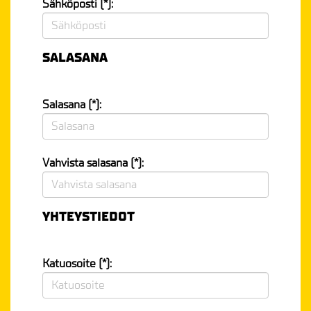
Sähköposti (*):
SALASANA
Salasana (*):
Vahvista salasana (*):
YHTEYSTIEDOT
Katuosoite (*):