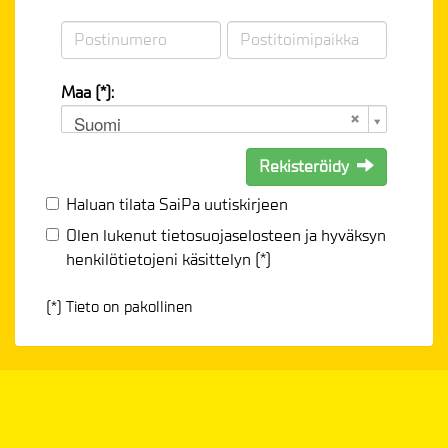
Maa (*):
Suomi
Rekisteröidy
Haluan tilata SaiPa uutiskirjeen
Olen lukenut
tietosuojaselosteen
ja hyväksyn
henkilötietojeni käsittelyn (*)
(*) Tieto on pakollinen