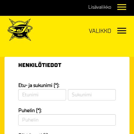
Navig
Navig
HENKILÖTIEDOT
Etu- ja sukunimi (*):
Puhelin (*):