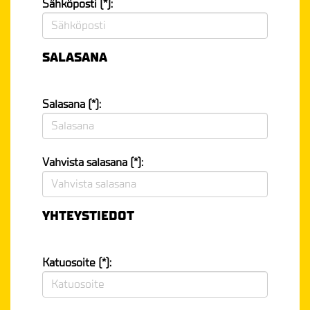
Sähköposti (*):
SALASANA
Salasana (*):
Vahvista salasana (*):
YHTEYSTIEDOT
Katuosoite (*):