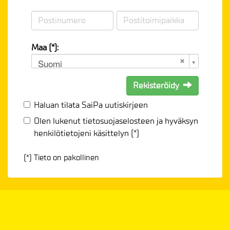
Maa (*):
Suomi
Rekisteröidy
Haluan tilata SaiPa uutiskirjeen
Olen lukenut
tietosuojaselosteen
ja hyväksyn
henkilötietojeni käsittelyn (*)
(*) Tieto on pakollinen