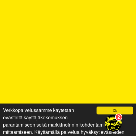
Verkkopalvelussamme käytetään
Ok
evästeitä käyttäjäkokemuksen
parantamiseen sekä markkinoinnin kohdentamiseen ja
mittaamiseen. Käyttämällä palvelua hyväksyt evästeiden