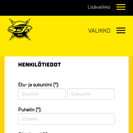
Navig
Navig
HENKILÖTIEDOT
Etu- ja sukunimi (*):
Puhelin (*):