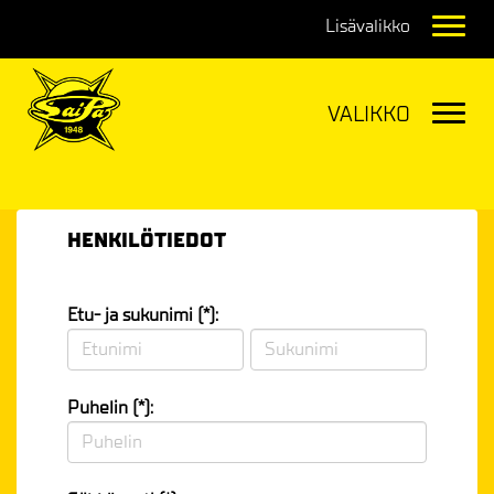
Navig
Navig
HENKILÖTIEDOT
Etu- ja sukunimi (*):
Puhelin (*):