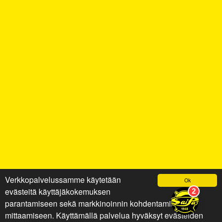
Verkkopalvelussamme käytetään
Ok
evästeitä käyttäjäkokemuksen
parantamiseen sekä markkinoinnin kohdentamiseen ja
mittaamiseen. Käyttämällä palvelua hyväksyt evästeiden