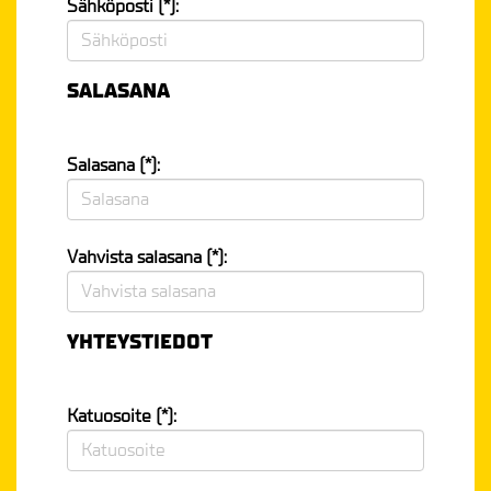
Sähköposti (*):
SALASANA
Salasana (*):
Vahvista salasana (*):
YHTEYSTIEDOT
Katuosoite (*):