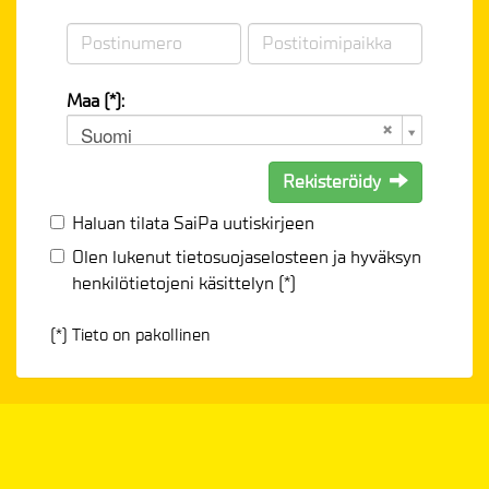
Maa (*):
Suomi
Rekisteröidy
Haluan tilata SaiPa uutiskirjeen
Olen lukenut
tietosuojaselosteen
ja hyväksyn
henkilötietojeni käsittelyn (*)
(*) Tieto on pakollinen