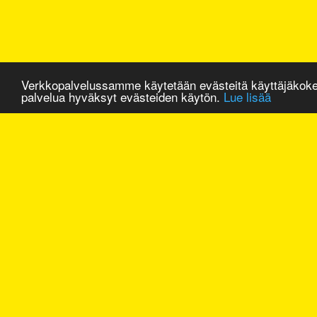
Verkkopalvelussamme käytetään evästeitä käyttäjäkok
palvelua hyväksyt evästeiden käytön.
Lue lisää