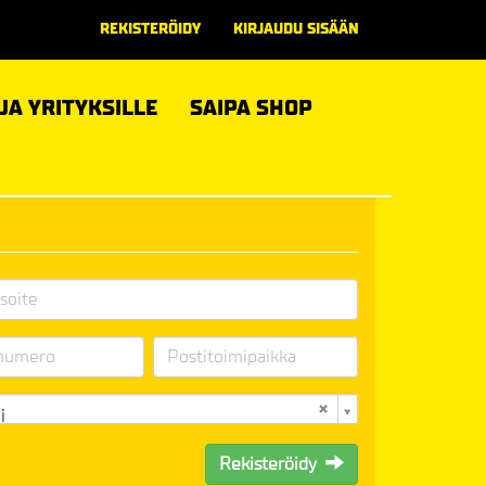
REKISTERÖIDY
KIRJAUDU SISÄÄN
 JA YRITYKSILLE
SAIPA SHOP
i
Rekisteröidy