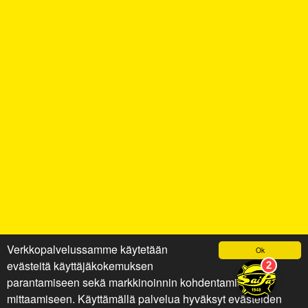
Verkkopalvelussamme käytetään
Ok
evästeitä käyttäjäkokemuksen
parantamiseen sekä markkinoinnin kohdentamiseen ja
mittaamiseen. Käyttämällä palvelua hyväksyt evästeiden