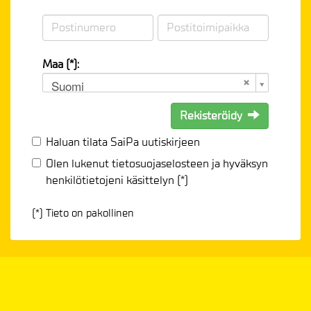
Maa (*):
Suomi
Rekisteröidy
Haluan tilata SaiPa uutiskirjeen
Olen lukenut
tietosuojaselosteen
ja hyväksyn
henkilötietojeni käsittelyn (*)
(*) Tieto on pakollinen