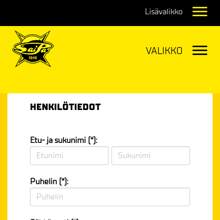
Navig
Navig
HENKILÖTIEDOT
Etu- ja sukunimi (*):
Puhelin (*):