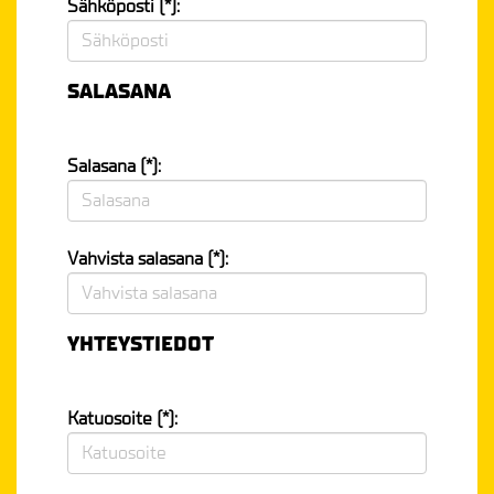
Sähköposti (*):
SALASANA
Salasana (*):
Vahvista salasana (*):
YHTEYSTIEDOT
Katuosoite (*):