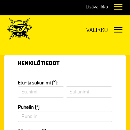
Navig
Navig
HENKILÖTIEDOT
Etu- ja sukunimi (*):
Puhelin (*):