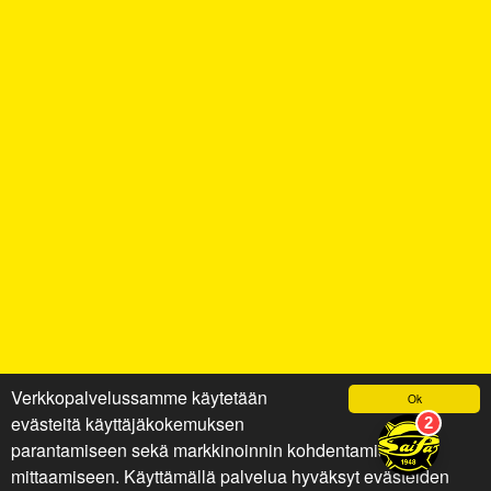
Verkkopalvelussamme käytetään
Ok
evästeitä käyttäjäkokemuksen
parantamiseen sekä markkinoinnin kohdentamiseen ja
mittaamiseen. Käyttämällä palvelua hyväksyt evästeiden