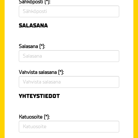
Sähköposti (*):
SALASANA
Salasana (*):
Vahvista salasana (*):
YHTEYSTIEDOT
Katuosoite (*):