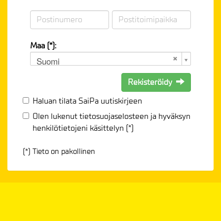
Maa (*):
Suomi
Rekisteröidy
Haluan tilata SaiPa uutiskirjeen
Olen lukenut
tietosuojaselosteen
ja hyväksyn
henkilötietojeni käsittelyn (*)
(*) Tieto on pakollinen