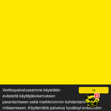
Verkkopalvelussamme käytetään
Ok
evästeitä käyttäjäkokemuksen
parantamiseen sekä markkinoinnin kohdentamiseen ja
mittaamiseen. Käyttämällä palvelua hyväksyt evästeiden