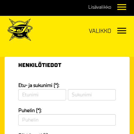
Navig
Navig
HENKILÖTIEDOT
Etu- ja sukunimi (*):
Puhelin (*):