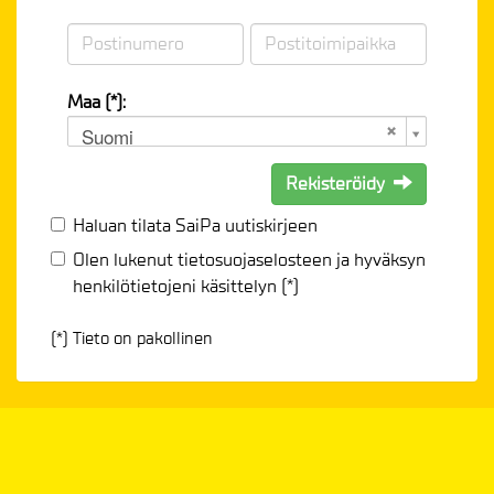
Maa (*):
Suomi
Rekisteröidy
Haluan tilata SaiPa uutiskirjeen
Olen lukenut
tietosuojaselosteen
ja hyväksyn
henkilötietojeni käsittelyn (*)
(*) Tieto on pakollinen