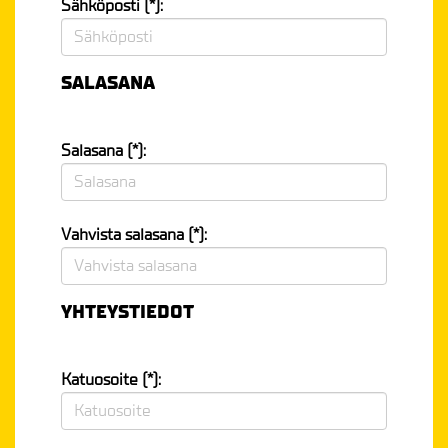
Sähköposti (*):
SALASANA
Salasana (*):
Vahvista salasana (*):
YHTEYSTIEDOT
Katuosoite (*):