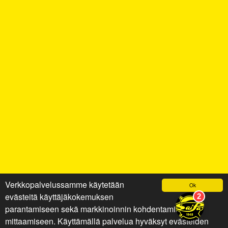
Verkkopalvelussamme käytetään
Ok
evästeitä käyttäjäkokemuksen
parantamiseen sekä markkinoinnin kohdentamiseen ja
mittaamiseen. Käyttämällä palvelua hyväksyt evästeiden