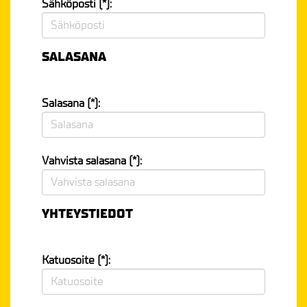
Sähköposti (*):
SALASANA
Salasana (*):
Vahvista salasana (*):
YHTEYSTIEDOT
Katuosoite (*):