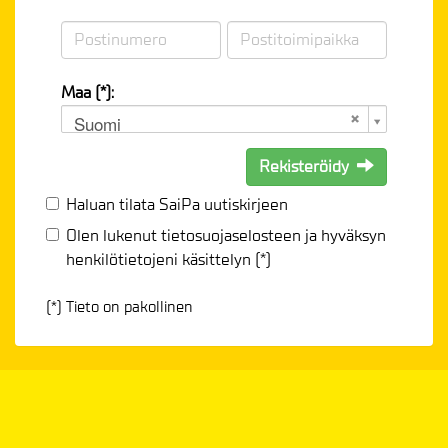
Maa (*):
Suomi
Rekisteröidy
Haluan tilata SaiPa uutiskirjeen
Olen lukenut
tietosuojaselosteen
ja hyväksyn
henkilötietojeni käsittelyn (*)
(*) Tieto on pakollinen