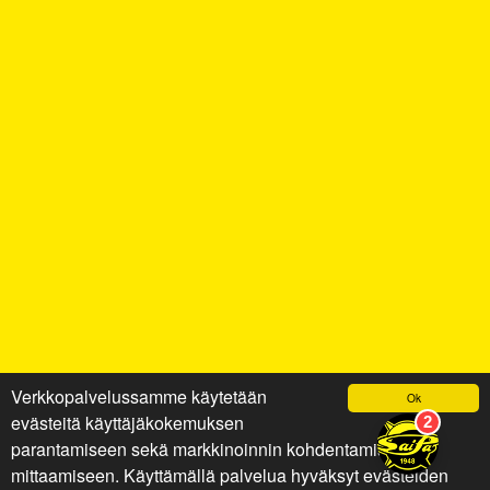
Verkkopalvelussamme käytetään
Ok
evästeitä käyttäjäkokemuksen
parantamiseen sekä markkinoinnin kohdentamiseen ja
mittaamiseen. Käyttämällä palvelua hyväksyt evästeiden