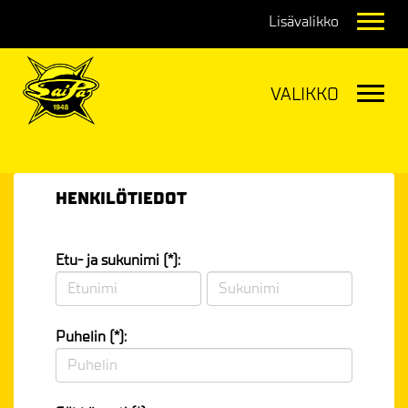
Navig
Navig
HENKILÖTIEDOT
Etu- ja sukunimi (*):
Puhelin (*):