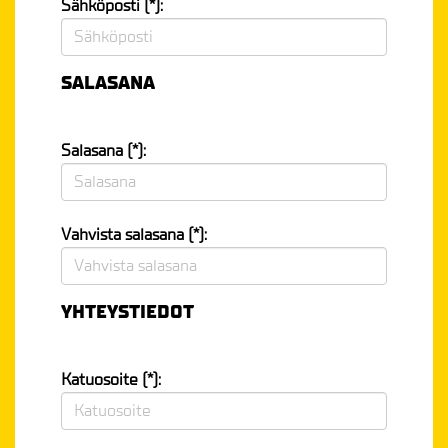
Sähköposti (*):
SALASANA
Salasana (*):
Vahvista salasana (*):
YHTEYSTIEDOT
Katuosoite (*):