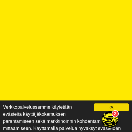
Verkkopalvelussamme käytetään
Ok
evästeitä käyttäjäkokemuksen
parantamiseen sekä markkinoinnin kohdentamiseen ja
mittaamiseen. Käyttämällä palvelua hyväksyt evästeiden