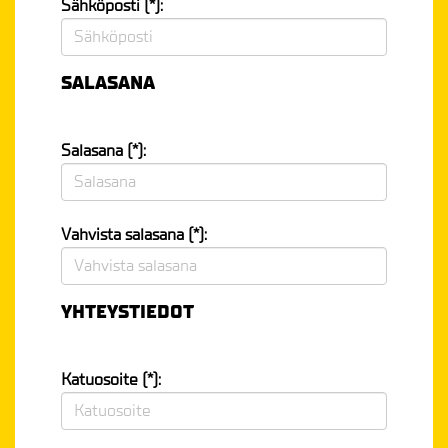
Sähköposti (*):
SALASANA
Salasana (*):
Vahvista salasana (*):
YHTEYSTIEDOT
Katuosoite (*):