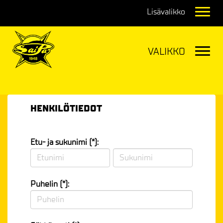
Navig
Navig
HENKILÖTIEDOT
Etu- ja sukunimi (*):
Puhelin (*):