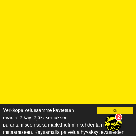
Verkkopalvelussamme käytetään
Ok
evästeitä käyttäjäkokemuksen
parantamiseen sekä markkinoinnin kohdentamiseen ja
mittaamiseen. Käyttämällä palvelua hyväksyt evästeiden