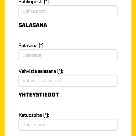
Sähköposti (*):
SALASANA
Salasana (*):
Vahvista salasana (*):
YHTEYSTIEDOT
Katuosoite (*):