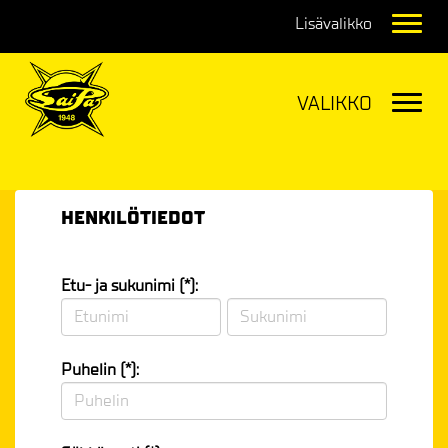
Navig
Navig
HENKILÖTIEDOT
Etu- ja sukunimi (*):
Puhelin (*):