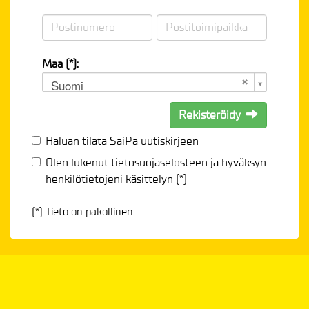
Maa (*):
Suomi
Rekisteröidy
Haluan tilata SaiPa uutiskirjeen
Olen lukenut
tietosuojaselosteen
ja hyväksyn
henkilötietojeni käsittelyn (*)
(*) Tieto on pakollinen