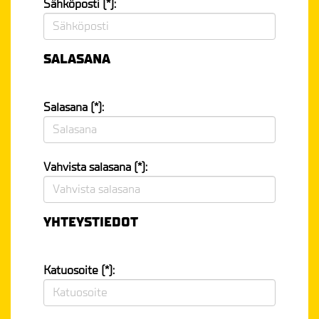
Sähköposti (*):
SALASANA
Salasana (*):
Vahvista salasana (*):
YHTEYSTIEDOT
Katuosoite (*):