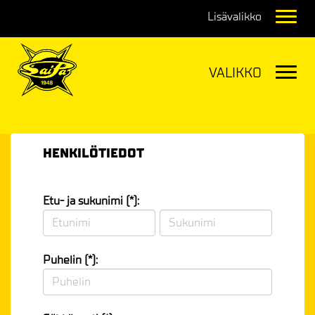
Navig
Navig
HENKILÖTIEDOT
Etu- ja sukunimi (*):
Puhelin (*):