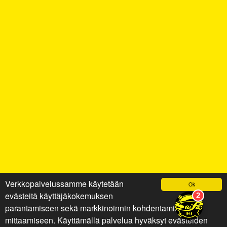
Verkkopalvelussamme käytetään
Ok
evästeitä käyttäjäkokemuksen
parantamiseen sekä markkinoinnin kohdentamiseen ja
mittaamiseen. Käyttämällä palvelua hyväksyt evästeiden