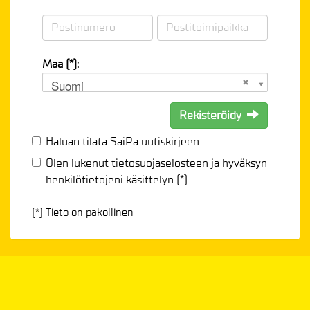
Maa (*):
Suomi
Rekisteröidy
Haluan tilata SaiPa uutiskirjeen
Olen lukenut
tietosuojaselosteen
ja hyväksyn
henkilötietojeni käsittelyn (*)
(*) Tieto on pakollinen