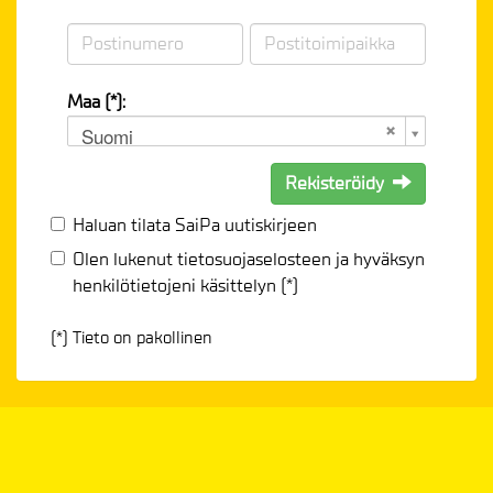
Maa (*):
Suomi
Rekisteröidy
Haluan tilata SaiPa uutiskirjeen
Olen lukenut
tietosuojaselosteen
ja hyväksyn
henkilötietojeni käsittelyn (*)
(*) Tieto on pakollinen