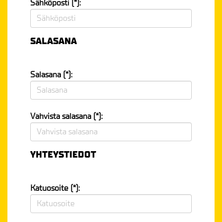
Sähköposti (*):
SALASANA
Salasana (*):
Vahvista salasana (*):
YHTEYSTIEDOT
Katuosoite (*):