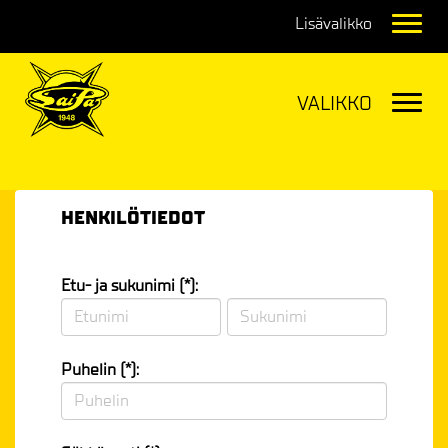
Navig
Navig
HENKILÖTIEDOT
Etu- ja sukunimi (*):
Puhelin (*):