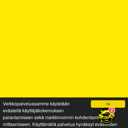
Verkkopalvelussamme käytetään
Ok
evästeitä käyttäjäkokemuksen
parantamiseen sekä markkinoinnin kohdentamiseen ja
mittaamiseen. Käyttämällä palvelua hyväksyt evästeiden