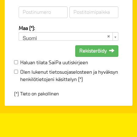
Maa (*):
Suomi
Rekisteröidy
Haluan tilata SaiPa uutiskirjeen
Olen lukenut
tietosuojaselosteen
ja hyväksyn
henkilötietojeni käsittelyn (*)
(*) Tieto on pakollinen