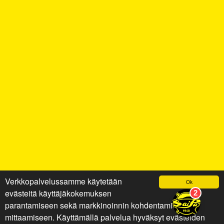
Verkkopalvelussamme käytetään
Ok
evästeitä käyttäjäkokemuksen
parantamiseen sekä markkinoinnin kohdentamiseen ja
mittaamiseen. Käyttämällä palvelua hyväksyt evästeiden