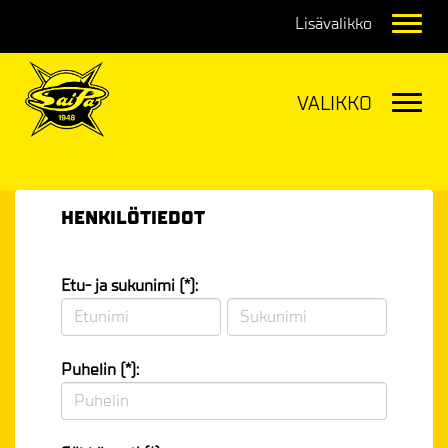
Navig
Navig
HENKILÖTIEDOT
Etu- ja sukunimi (*):
Puhelin (*):