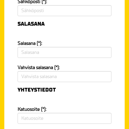
Sähköposti (*):
SALASANA
Salasana (*):
Vahvista salasana (*):
YHTEYSTIEDOT
Katuosoite (*):