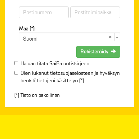
Maa (*):
Suomi
Rekisteröidy
Haluan tilata SaiPa uutiskirjeen
Olen lukenut
tietosuojaselosteen
ja hyväksyn
henkilötietojeni käsittelyn (*)
(*) Tieto on pakollinen