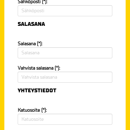
Sähköposti (*):
SALASANA
Salasana (*):
Vahvista salasana (*):
YHTEYSTIEDOT
Katuosoite (*):