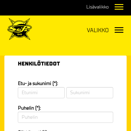
Navig
Navig
HENKILÖTIEDOT
Etu- ja sukunimi (*):
Puhelin (*):