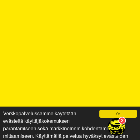
Verkkopalvelussamme käytetään
Ok
evästeitä käyttäjäkokemuksen
parantamiseen sekä markkinoinnin kohdentamiseen ja
mittaamiseen. Käyttämällä palvelua hyväksyt evästeiden