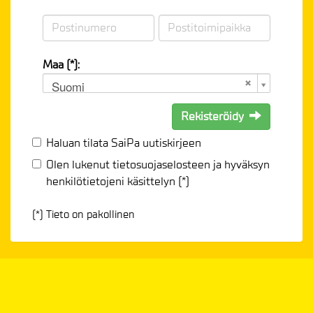
Maa (*):
Suomi
Rekisteröidy
Haluan tilata SaiPa uutiskirjeen
Olen lukenut
tietosuojaselosteen
ja hyväksyn
henkilötietojeni käsittelyn (*)
(*) Tieto on pakollinen