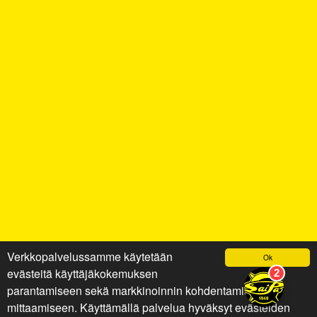
Verkkopalvelussamme käytetään
Ok
evästeitä käyttäjäkokemuksen
parantamiseen sekä markkinoinnin kohdentamiseen ja
mittaamiseen. Käyttämällä palvelua hyväksyt evästeiden