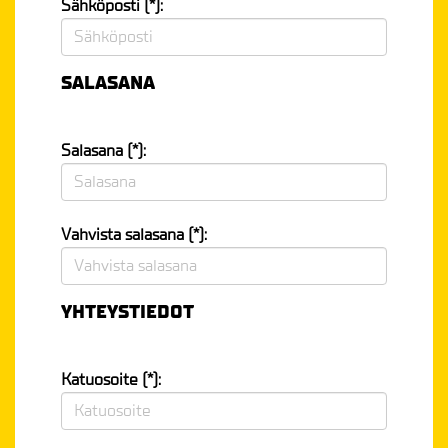
Sähköposti (*):
SALASANA
Salasana (*):
Vahvista salasana (*):
YHTEYSTIEDOT
Katuosoite (*):