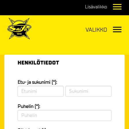
Navig
Navig
HENKILÖTIEDOT
Etu- ja sukunimi (*):
Puhelin (*):