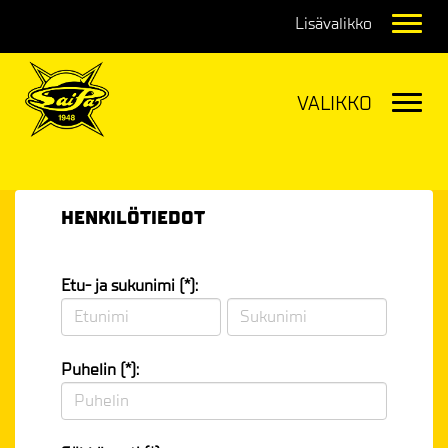
Navig
Navig
HENKILÖTIEDOT
Etu- ja sukunimi (*):
Puhelin (*):