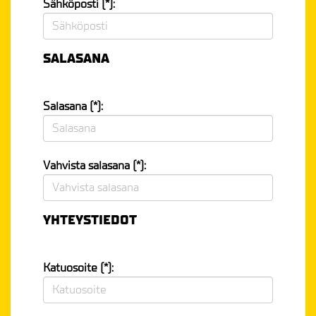
Sähköposti (*):
SALASANA
Salasana (*):
Vahvista salasana (*):
YHTEYSTIEDOT
Katuosoite (*):