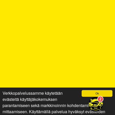
Verkkopalvelussamme käytetään
Ok
evästeitä käyttäjäkokemuksen
parantamiseen sekä markkinoinnin kohdentamiseen ja
mittaamiseen. Käyttämällä palvelua hyväksyt evästeiden