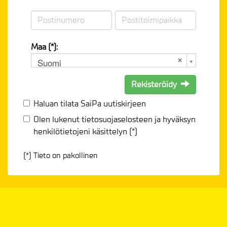
Maa (*):
Suomi
Rekisteröidy
Haluan tilata SaiPa uutiskirjeen
Olen lukenut
tietosuojaselosteen
ja hyväksyn
henkilötietojeni käsittelyn (*)
(*) Tieto on pakollinen