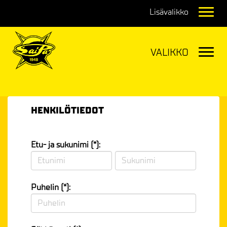
Navig
Navig
HENKILÖTIEDOT
Etu- ja sukunimi (*):
Puhelin (*):