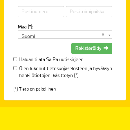
Maa (*):
Suomi
Rekisteröidy
Haluan tilata SaiPa uutiskirjeen
Olen lukenut
tietosuojaselosteen
ja hyväksyn
henkilötietojeni käsittelyn (*)
(*) Tieto on pakollinen