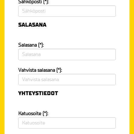
Sähköposti (*):
SALASANA
Salasana (*):
Vahvista salasana (*):
YHTEYSTIEDOT
Katuosoite (*):