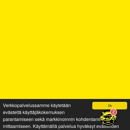
Verkkopalvelussamme käytetään
Ok
evästeitä käyttäjäkokemuksen
parantamiseen sekä markkinoinnin kohdentamiseen ja
mittaamiseen. Käyttämällä palvelua hyväksyt evästeiden