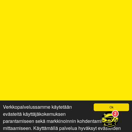
Verkkopalvelussamme käytetään
Ok
evästeitä käyttäjäkokemuksen
parantamiseen sekä markkinoinnin kohdentamiseen ja
mittaamiseen. Käyttämällä palvelua hyväksyt evästeiden