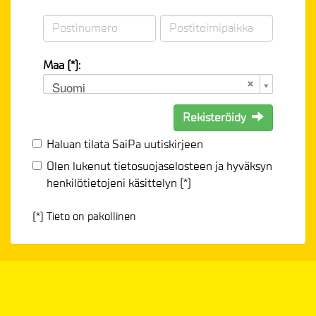
Maa (*):
Suomi
Rekisteröidy
Haluan tilata SaiPa uutiskirjeen
Olen lukenut
tietosuojaselosteen
ja hyväksyn
henkilötietojeni käsittelyn (*)
(*) Tieto on pakollinen