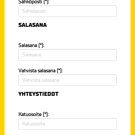
Sähköposti (*):
SALASANA
Salasana (*):
Vahvista salasana (*):
YHTEYSTIEDOT
Katuosoite (*):