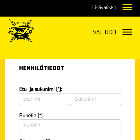
Navig
Navig
HENKILÖTIEDOT
Etu- ja sukunimi (*):
Puhelin (*):