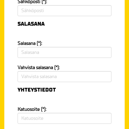
Sähköposti (*):
SALASANA
Salasana (*):
Vahvista salasana (*):
YHTEYSTIEDOT
Katuosoite (*):