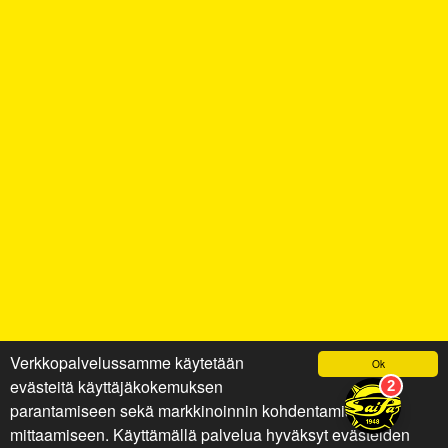
Verkkopalvelussamme käytetään
Ok
evästeitä käyttäjäkokemuksen
parantamiseen sekä markkinoinnin kohdentamiseen ja
mittaamiseen. Käyttämällä palvelua hyväksyt evästeiden