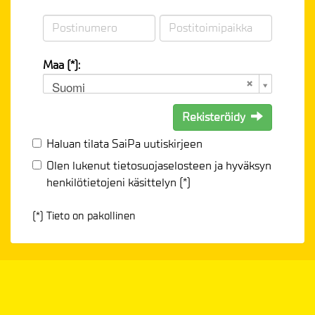
Maa (*):
Suomi
Rekisteröidy
Haluan tilata SaiPa uutiskirjeen
Olen lukenut
tietosuojaselosteen
ja hyväksyn
henkilötietojeni käsittelyn (*)
(*) Tieto on pakollinen