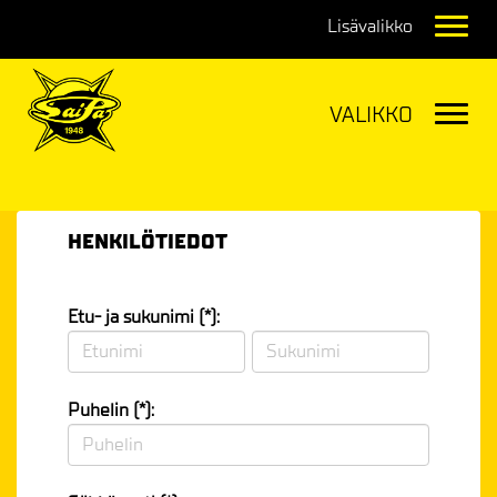
Navig
Navig
HENKILÖTIEDOT
Etu- ja sukunimi (*):
Puhelin (*):