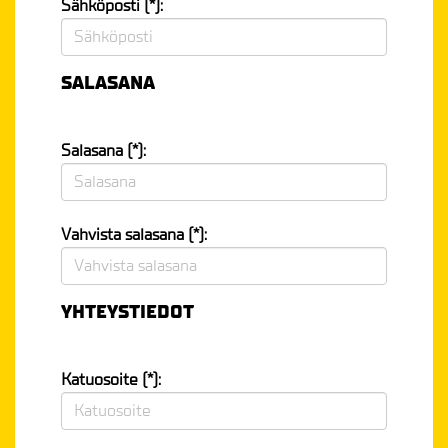
Sähköposti (*):
SALASANA
Salasana (*):
Vahvista salasana (*):
YHTEYSTIEDOT
Katuosoite (*):