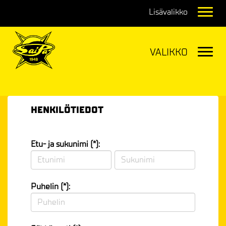
Navig
Navig
HENKILÖTIEDOT
Etu- ja sukunimi (*):
Puhelin (*):