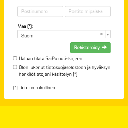
Maa (*):
Suomi
Rekisteröidy
Haluan tilata SaiPa uutiskirjeen
Olen lukenut
tietosuojaselosteen
ja hyväksyn
henkilötietojeni käsittelyn (*)
(*) Tieto on pakollinen