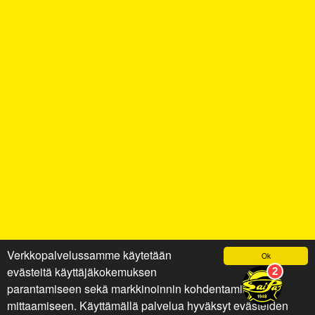
Verkkopalvelussamme käytetään
Ok
evästeitä käyttäjäkokemuksen
parantamiseen sekä markkinoinnin kohdentamiseen ja
mittaamiseen. Käyttämällä palvelua hyväksyt evästeiden