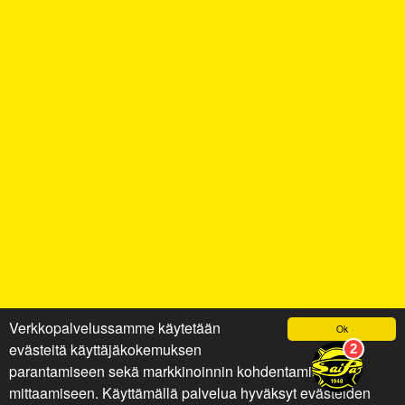
Verkkopalvelussamme käytetään
Ok
evästeitä käyttäjäkokemuksen
parantamiseen sekä markkinoinnin kohdentamiseen ja
mittaamiseen. Käyttämällä palvelua hyväksyt evästeiden