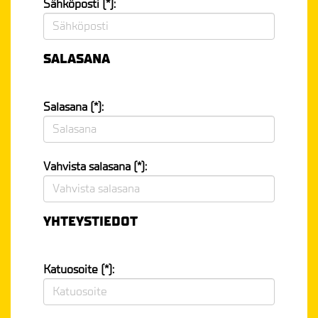
Sähköposti (*):
SALASANA
Salasana (*):
Vahvista salasana (*):
YHTEYSTIEDOT
Katuosoite (*):