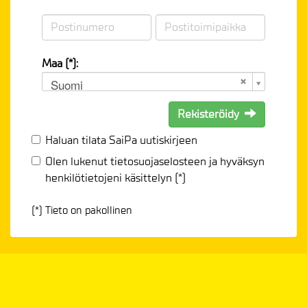
Maa (*):
Suomi
Rekisteröidy
Haluan tilata SaiPa uutiskirjeen
Olen lukenut
tietosuojaselosteen
ja hyväksyn
henkilötietojeni käsittelyn (*)
(*) Tieto on pakollinen