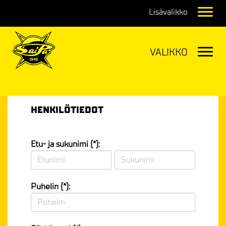
Navig
Navig
HENKILÖTIEDOT
Etu- ja sukunimi (*):
Puhelin (*):