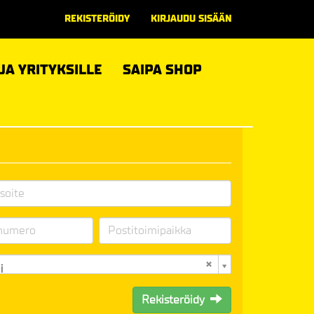
REKISTERÖIDY
KIRJAUDU SISÄÄN
 JA YRITYKSILLE
SAIPA SHOP
i
Rekisteröidy