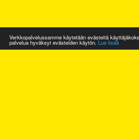
Verkkopalvelussamme käytetään evästeitä käyttäjäkok
palvelua hyväksyt evästeiden käytön.
Lue lisää