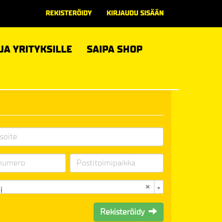
REKISTERÖIDY
KIRJAUDU SISÄÄN
 JA YRITYKSILLE
SAIPA SHOP
i
Rekisteröidy