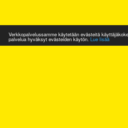
Verkkopalvelussamme käytetään evästeitä käyttäjäkok
palvelua hyväksyt evästeiden käytön.
Lue lisää