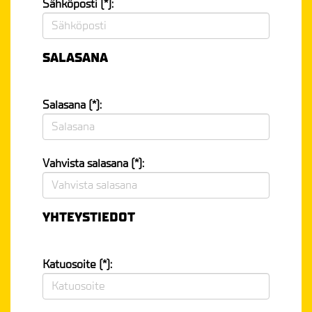
Sähköposti (*):
SALASANA
Salasana (*):
Vahvista salasana (*):
YHTEYSTIEDOT
Katuosoite (*):