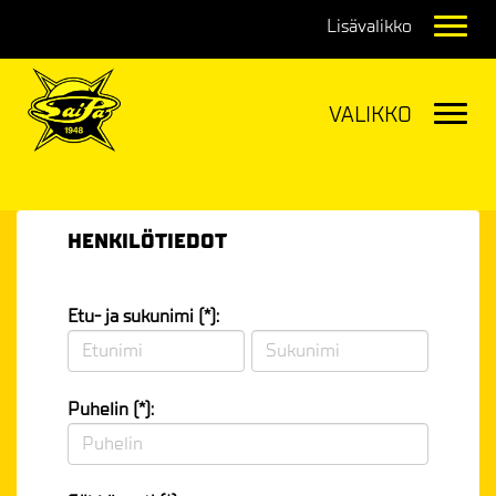
Navig
Navig
HENKILÖTIEDOT
Etu- ja sukunimi (*):
Puhelin (*):