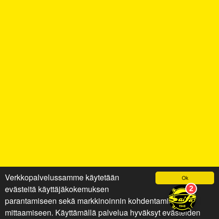
Verkkopalvelussamme käytetään
Ok
evästeitä käyttäjäkokemuksen
parantamiseen sekä markkinoinnin kohdentamiseen ja
mittaamiseen. Käyttämällä palvelua hyväksyt evästeiden