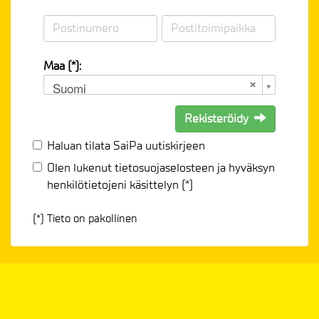
Maa (*):
Suomi
Rekisteröidy
Haluan tilata SaiPa uutiskirjeen
Olen lukenut
tietosuojaselosteen
ja hyväksyn
henkilötietojeni käsittelyn (*)
(*) Tieto on pakollinen