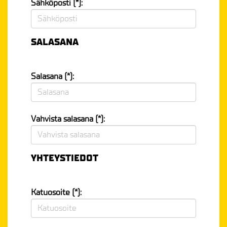
Sähköposti (*):
SALASANA
Salasana (*):
Vahvista salasana (*):
YHTEYSTIEDOT
Katuosoite (*):