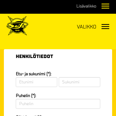
Navig
Navig
HENKILÖTIEDOT
Etu- ja sukunimi (*):
Puhelin (*):