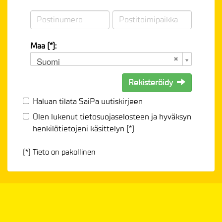
Maa (*):
Suomi
Rekisteröidy
Haluan tilata SaiPa uutiskirjeen
Olen lukenut
tietosuojaselosteen
ja hyväksyn
henkilötietojeni käsittelyn (*)
(*) Tieto on pakollinen