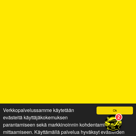
Verkkopalvelussamme käytetään
Ok
evästeitä käyttäjäkokemuksen
parantamiseen sekä markkinoinnin kohdentamiseen ja
mittaamiseen. Käyttämällä palvelua hyväksyt evästeiden