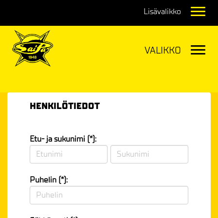
Navig
Navig
HENKILÖTIEDOT
Etu- ja sukunimi (*):
Puhelin (*):