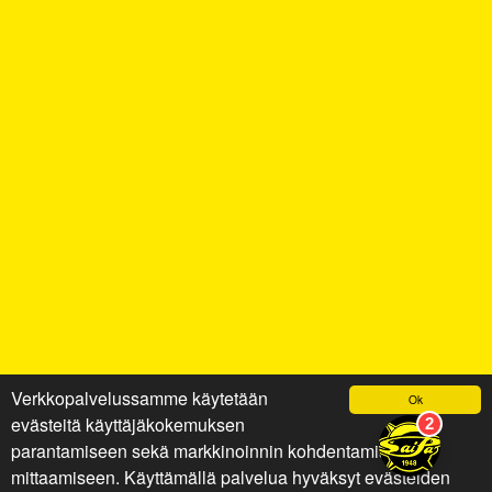
Verkkopalvelussamme käytetään
Ok
evästeitä käyttäjäkokemuksen
parantamiseen sekä markkinoinnin kohdentamiseen ja
mittaamiseen. Käyttämällä palvelua hyväksyt evästeiden