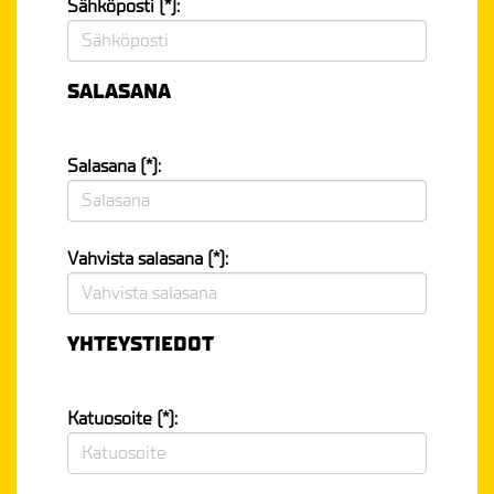
Sähköposti (*):
SALASANA
Salasana (*):
Vahvista salasana (*):
YHTEYSTIEDOT
Katuosoite (*):