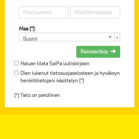
Maa (*):
Suomi
Rekisteröidy
Haluan tilata SaiPa uutiskirjeen
Olen lukenut
tietosuojaselosteen
ja hyväksyn
henkilötietojeni käsittelyn (*)
(*) Tieto on pakollinen