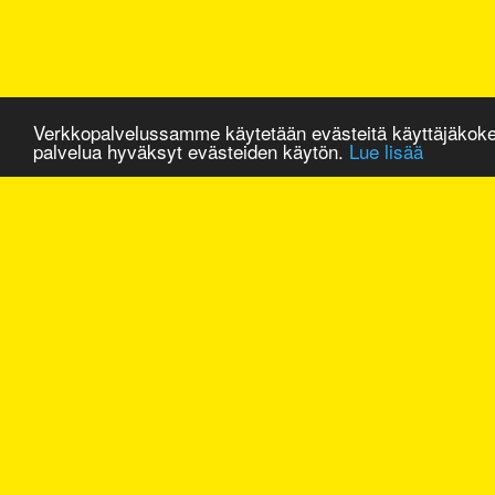
Verkkopalvelussamme käytetään evästeitä käyttäjäkok
palvelua hyväksyt evästeiden käytön.
Lue lisää