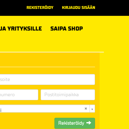
REKISTERÖIDY
KIRJAUDU SISÄÄN
 JA YRITYKSILLE
SAIPA SHOP
i
Rekisteröidy