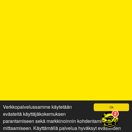
Verkkopalvelussamme käytetään
Ok
evästeitä käyttäjäkokemuksen
parantamiseen sekä markkinoinnin kohdentamiseen ja
mittaamiseen. Käyttämällä palvelua hyväksyt evästeiden