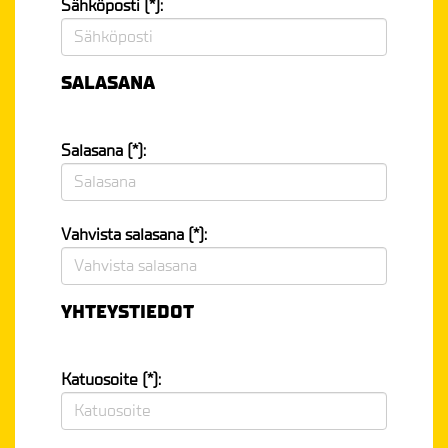
Sähköposti (*):
SALASANA
Salasana (*):
Vahvista salasana (*):
YHTEYSTIEDOT
Katuosoite (*):