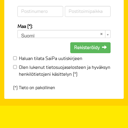
Maa (*):
Suomi
Rekisteröidy
Haluan tilata SaiPa uutiskirjeen
Olen lukenut
tietosuojaselosteen
ja hyväksyn
henkilötietojeni käsittelyn (*)
(*) Tieto on pakollinen