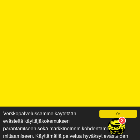
Verkkopalvelussamme käytetään
Ok
evästeitä käyttäjäkokemuksen
parantamiseen sekä markkinoinnin kohdentamiseen ja
mittaamiseen. Käyttämällä palvelua hyväksyt evästeiden