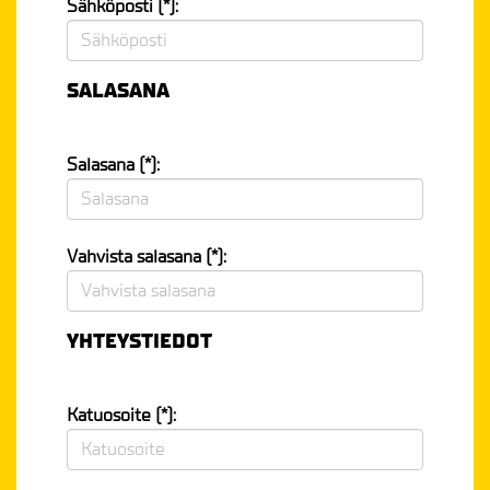
Sähköposti (*):
SALASANA
Salasana (*):
Vahvista salasana (*):
YHTEYSTIEDOT
Katuosoite (*):