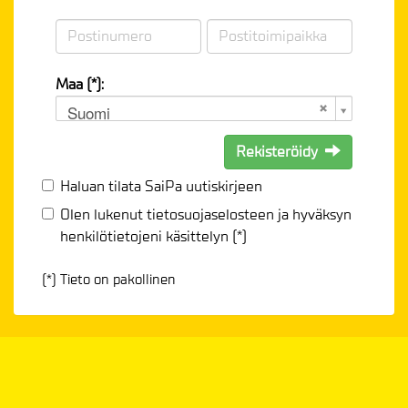
Maa (*):
Suomi
Rekisteröidy
Haluan tilata SaiPa uutiskirjeen
Olen lukenut
tietosuojaselosteen
ja hyväksyn
henkilötietojeni käsittelyn (*)
(*) Tieto on pakollinen