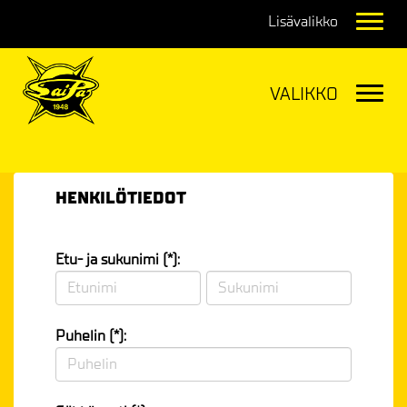
Navig
Navig
HENKILÖTIEDOT
Etu- ja sukunimi (*):
Puhelin (*):