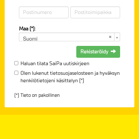
Maa (*):
Suomi
Rekisteröidy
Haluan tilata SaiPa uutiskirjeen
Olen lukenut
tietosuojaselosteen
ja hyväksyn
henkilötietojeni käsittelyn (*)
(*) Tieto on pakollinen