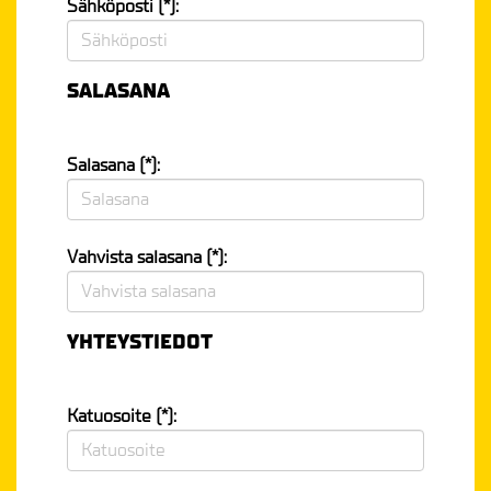
Sähköposti (*):
SALASANA
Salasana (*):
Vahvista salasana (*):
YHTEYSTIEDOT
Katuosoite (*):