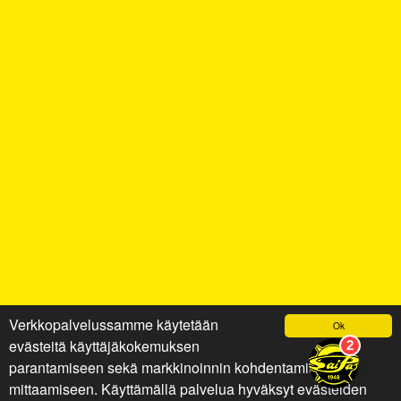
Verkkopalvelussamme käytetään
Ok
evästeitä käyttäjäkokemuksen
parantamiseen sekä markkinoinnin kohdentamiseen ja
mittaamiseen. Käyttämällä palvelua hyväksyt evästeiden