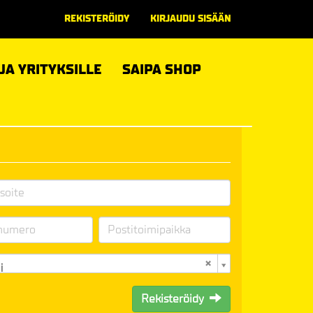
REKISTERÖIDY
KIRJAUDU SISÄÄN
 JA YRITYKSILLE
SAIPA SHOP
i
Rekisteröidy