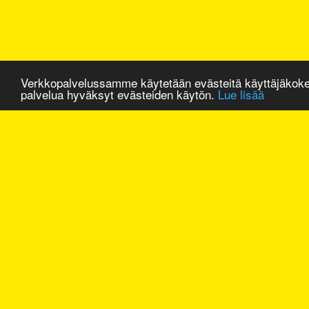
Verkkopalvelussamme käytetään evästeitä käyttäjäkok
palvelua hyväksyt evästeiden käytön.
Lue lisää