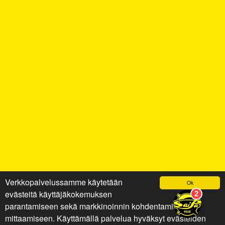
Verkkopalvelussamme käytetään
Ok
evästeitä käyttäjäkokemuksen
parantamiseen sekä markkinoinnin kohdentamiseen ja
mittaamiseen. Käyttämällä palvelua hyväksyt evästeiden