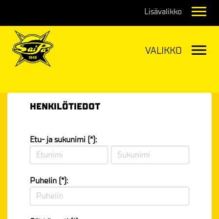
Navig
Navig
HENKILÖTIEDOT
Etu- ja sukunimi (*):
Puhelin (*):