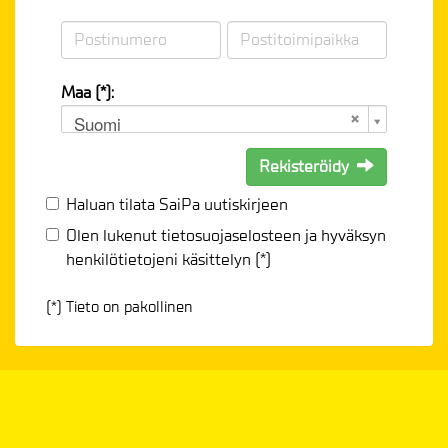
Maa (*):
Suomi
Rekisteröidy
Haluan tilata SaiPa uutiskirjeen
Olen lukenut
tietosuojaselosteen
ja hyväksyn
henkilötietojeni käsittelyn (*)
(*) Tieto on pakollinen