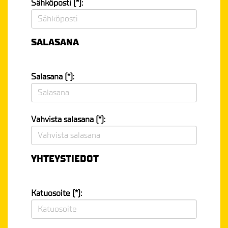
Sähköposti (*):
SALASANA
Salasana (*):
Vahvista salasana (*):
YHTEYSTIEDOT
Katuosoite (*):