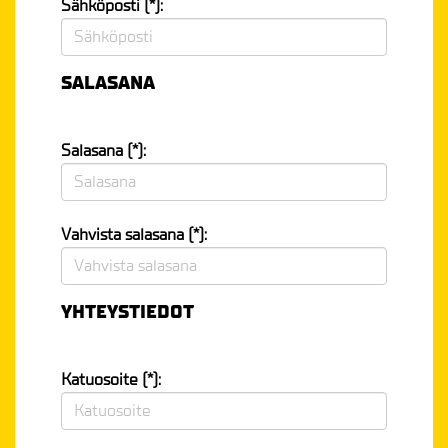
Sähköposti (*):
SALASANA
Salasana (*):
Vahvista salasana (*):
YHTEYSTIEDOT
Katuosoite (*):