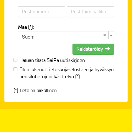
Maa (*):
Suomi
Rekisteröidy
Haluan tilata SaiPa uutiskirjeen
Olen lukenut
tietosuojaselosteen
ja hyväksyn
henkilötietojeni käsittelyn (*)
(*) Tieto on pakollinen