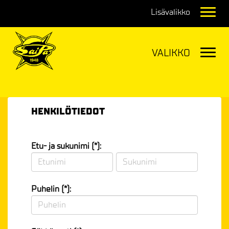
Navig
Navig
HENKILÖTIEDOT
Etu- ja sukunimi (*):
Puhelin (*):