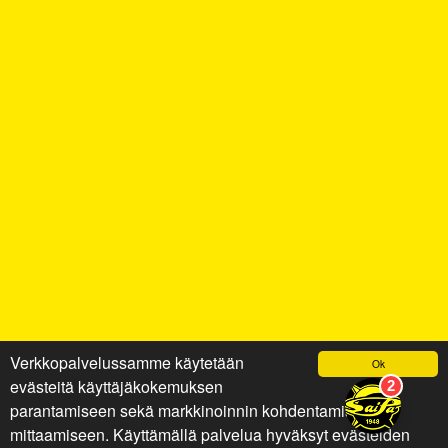
Verkkopalvelussamme käytetään
Ok
evästeitä käyttäjäkokemuksen
parantamiseen sekä markkinoinnin kohdentamiseen ja
mittaamiseen. Käyttämällä palvelua hyväksyt evästeiden