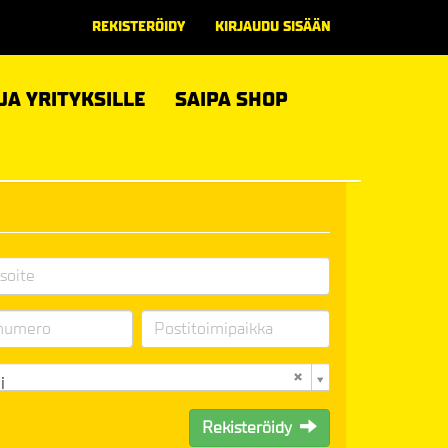
REKISTERÖIDY
KIRJAUDU SISÄÄN
 JA YRITYKSILLE
SAIPA SHOP
i
Rekisteröidy