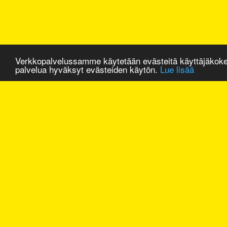
Verkkopalvelussamme käytetään evästeitä käyttäjäkok
palvelua hyväksyt evästeiden käytön.
Lue lisää