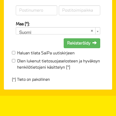
Maa (*):
Suomi
Rekisteröidy
Haluan tilata SaiPa uutiskirjeen
Olen lukenut
tietosuojaselosteen
ja hyväksyn
henkilötietojeni käsittelyn (*)
(*) Tieto on pakollinen