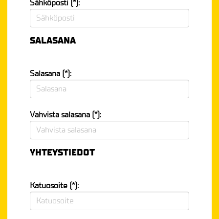
Sähköposti (*):
SALASANA
Salasana (*):
Vahvista salasana (*):
YHTEYSTIEDOT
Katuosoite (*):