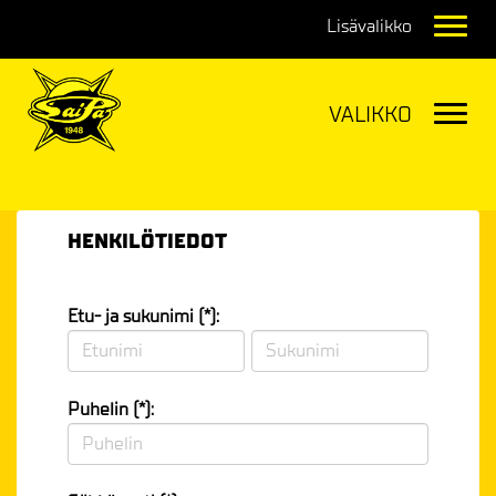
Navig
Navig
HENKILÖTIEDOT
Etu- ja sukunimi (*):
Puhelin (*):