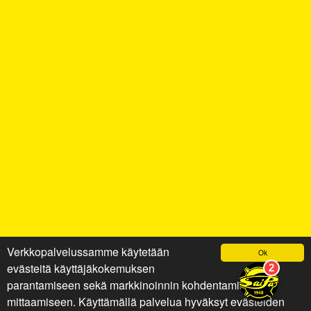
Verkkopalvelussamme käytetään
Ok
evästeitä käyttäjäkokemuksen
parantamiseen sekä markkinoinnin kohdentamiseen ja
mittaamiseen. Käyttämällä palvelua hyväksyt evästeiden