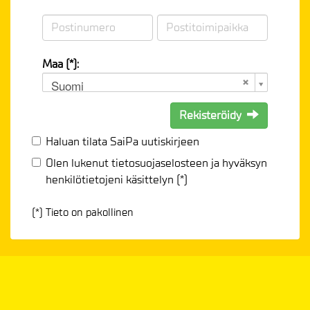
Maa (*):
Suomi
Rekisteröidy
Haluan tilata SaiPa uutiskirjeen
Olen lukenut
tietosuojaselosteen
ja hyväksyn
henkilötietojeni käsittelyn (*)
(*) Tieto on pakollinen