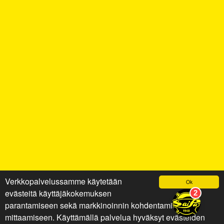
Verkkopalvelussamme käytetään
Ok
evästeitä käyttäjäkokemuksen
parantamiseen sekä markkinoinnin kohdentamiseen ja
mittaamiseen. Käyttämällä palvelua hyväksyt evästeiden