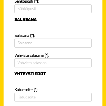
Sähköposti (*):
SALASANA
Salasana (*):
Vahvista salasana (*):
YHTEYSTIEDOT
Katuosoite (*):