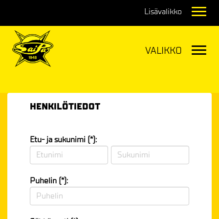
Navig
Navig
HENKILÖTIEDOT
Etu- ja sukunimi (*):
Puhelin (*):