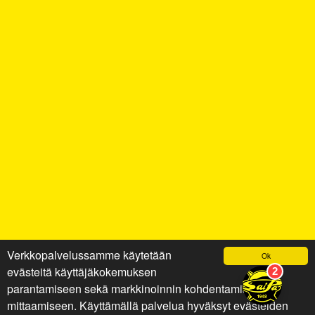
Verkkopalvelussamme käytetään
Ok
evästeitä käyttäjäkokemuksen
parantamiseen sekä markkinoinnin kohdentamiseen ja
mittaamiseen. Käyttämällä palvelua hyväksyt evästeiden