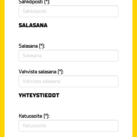
Sähköposti (*):
SALASANA
Salasana (*):
Vahvista salasana (*):
YHTEYSTIEDOT
Katuosoite (*):