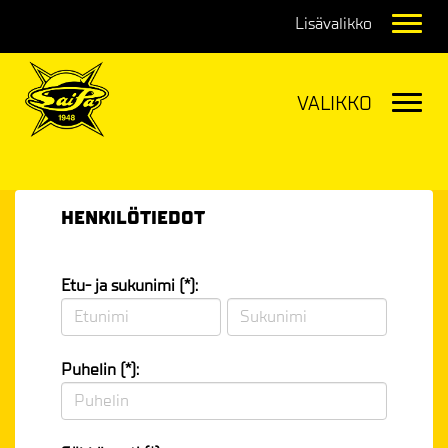
Navig
Navig
HENKILÖTIEDOT
Etu- ja sukunimi (*):
Puhelin (*):