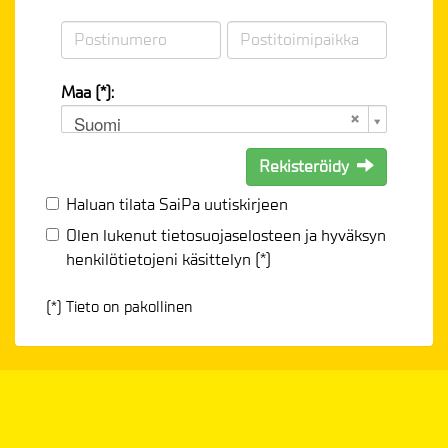
Maa (*):
Suomi
Rekisteröidy
Haluan tilata SaiPa uutiskirjeen
Olen lukenut
tietosuojaselosteen
ja hyväksyn
henkilötietojeni käsittelyn (*)
(*) Tieto on pakollinen