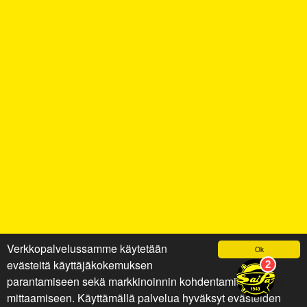
Verkkopalvelussamme käytetään
Ok
evästeitä käyttäjäkokemuksen
parantamiseen sekä markkinoinnin kohdentamiseen ja
mittaamiseen. Käyttämällä palvelua hyväksyt evästeiden