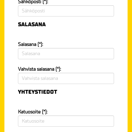
Sähköposti (*):
SALASANA
Salasana (*):
Vahvista salasana (*):
YHTEYSTIEDOT
Katuosoite (*):