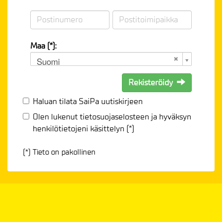
Maa (*):
Suomi
Rekisteröidy
Haluan tilata SaiPa uutiskirjeen
Olen lukenut
tietosuojaselosteen
ja hyväksyn
henkilötietojeni käsittelyn (*)
(*) Tieto on pakollinen