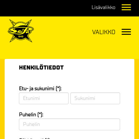
Navig
Navig
HENKILÖTIEDOT
Etu- ja sukunimi (*):
Puhelin (*):