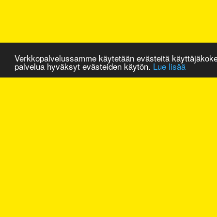
Verkkopalvelussamme käytetään evästeitä käyttäjäkok
palvelua hyväksyt evästeiden käytön.
Lue lisää