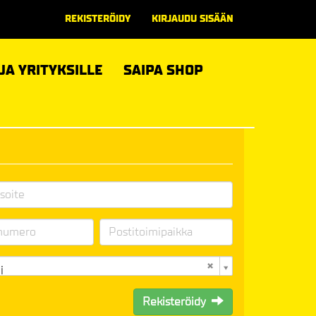
REKISTERÖIDY
KIRJAUDU SISÄÄN
 JA YRITYKSILLE
SAIPA SHOP
i
Rekisteröidy