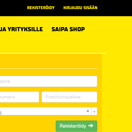
REKISTERÖIDY
KIRJAUDU SISÄÄN
 JA YRITYKSILLE
SAIPA SHOP
i
Rekisteröidy