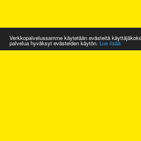
Verkkopalvelussamme käytetään evästeitä käyttäjäkok
palvelua hyväksyt evästeiden käytön.
Lue lisää