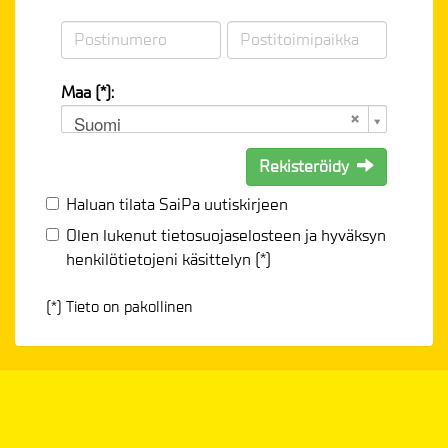
Maa (*):
Suomi
Rekisteröidy
Haluan tilata SaiPa uutiskirjeen
Olen lukenut
tietosuojaselosteen
ja hyväksyn
henkilötietojeni käsittelyn (*)
(*) Tieto on pakollinen