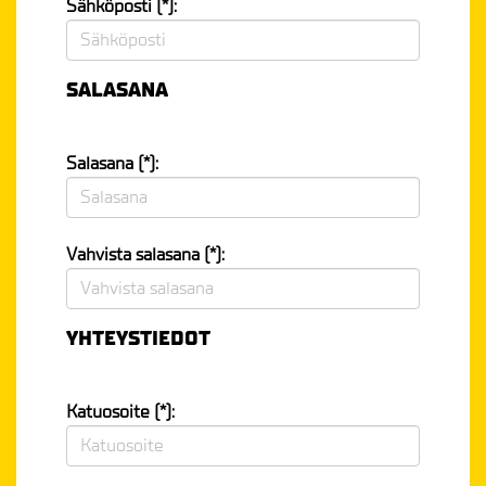
Sähköposti (*):
SALASANA
Salasana (*):
Vahvista salasana (*):
YHTEYSTIEDOT
Katuosoite (*):