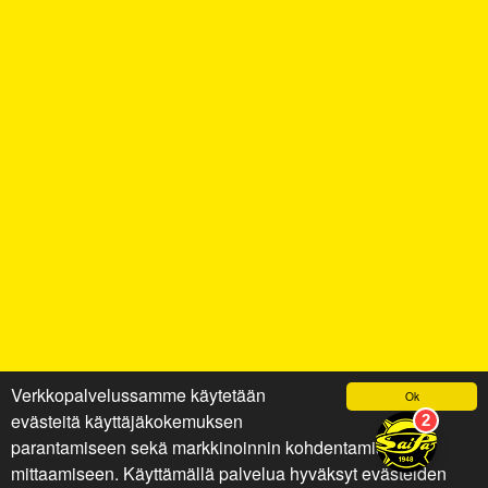
Verkkopalvelussamme käytetään
Ok
evästeitä käyttäjäkokemuksen
parantamiseen sekä markkinoinnin kohdentamiseen ja
mittaamiseen. Käyttämällä palvelua hyväksyt evästeiden