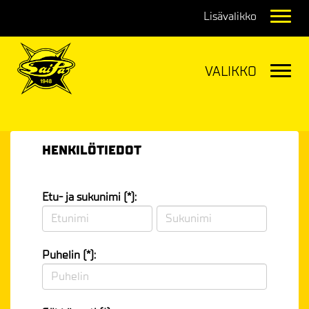
Navig
Navig
HENKILÖTIEDOT
Etu- ja sukunimi (*):
Puhelin (*):