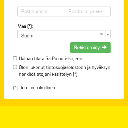
Maa (*):
Suomi
Rekisteröidy
Haluan tilata SaiPa uutiskirjeen
Olen lukenut
tietosuojaselosteen
ja hyväksyn
henkilötietojeni käsittelyn (*)
(*) Tieto on pakollinen