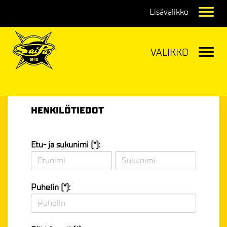
Navig
Navig
HENKILÖTIEDOT
Etu- ja sukunimi (*):
Puhelin (*):