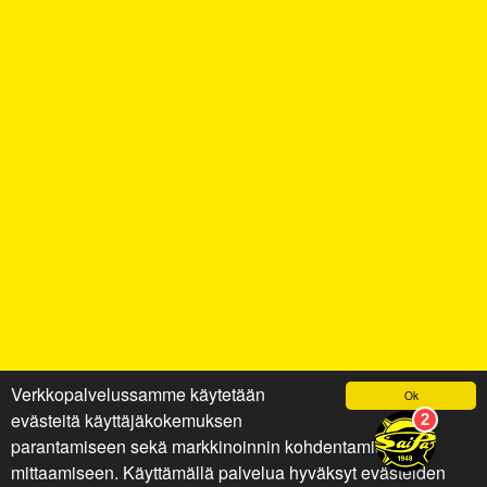
Verkkopalvelussamme käytetään
Ok
evästeitä käyttäjäkokemuksen
parantamiseen sekä markkinoinnin kohdentamiseen ja
mittaamiseen. Käyttämällä palvelua hyväksyt evästeiden