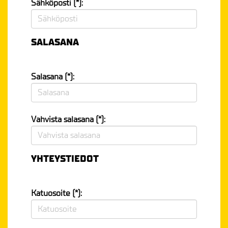
Sähköposti (*):
SALASANA
Salasana (*):
Vahvista salasana (*):
YHTEYSTIEDOT
Katuosoite (*):