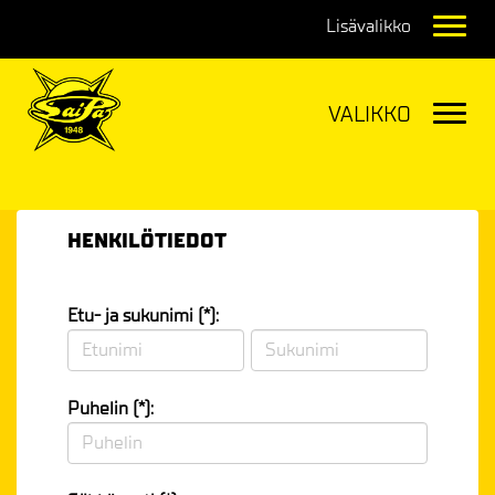
Navig
Navig
HENKILÖTIEDOT
Etu- ja sukunimi (*):
Puhelin (*):