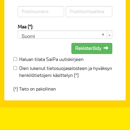
Maa (*):
Suomi
Rekisteröidy
Haluan tilata SaiPa uutiskirjeen
Olen lukenut
tietosuojaselosteen
ja hyväksyn
henkilötietojeni käsittelyn (*)
(*) Tieto on pakollinen