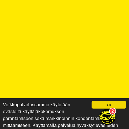
Verkkopalvelussamme käytetään
Ok
evästeitä käyttäjäkokemuksen
parantamiseen sekä markkinoinnin kohdentamiseen ja
mittaamiseen. Käyttämällä palvelua hyväksyt evästeiden