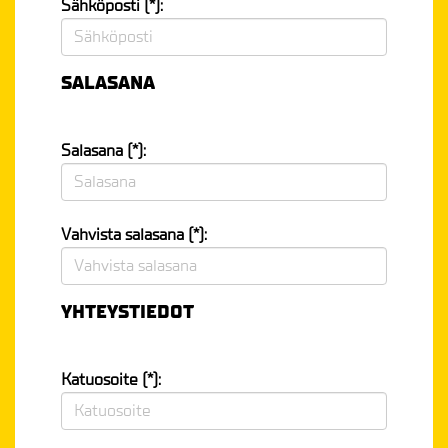
Sähköposti (*):
SALASANA
Salasana (*):
Vahvista salasana (*):
YHTEYSTIEDOT
Katuosoite (*):